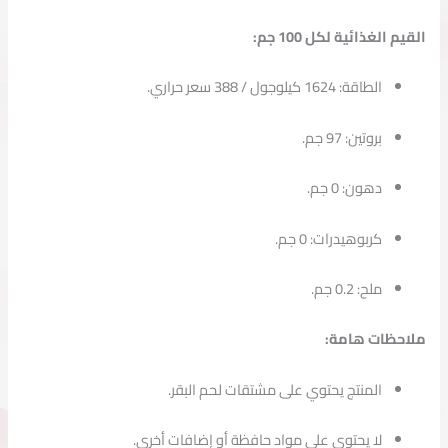
القيم
الغذائية
لكل
100
جم:
الطاقة:
1624
كيلوجول /
388
سعر
حراري.
بروتين:
97
جم.
دهون:
0
جم.
كربوهيدرات:
0
جم.
ملح:
0.2
جم.
ملاحظات
هامة:
المنتج
يحتوي
على
مشتقات
لحم
البقر.
لا
يحتوي
على
مواد
حافظة
أو
إضافات
أخرى.