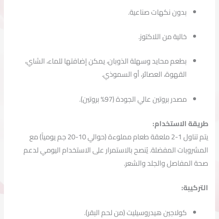
بدون
نكهات
صناعية.
خالية
من
اللاكتوز.
بطعم
محايد
وسهلة
الذوبان،
يمكن
إضافتها
للماء،
الشاي،
القهوة،
العصائر،
أو
السموذي.
مصدر
بروتين
عالي
الجودة (
97%
بروتين).
طريقة
الاستخدام:
يتم
تناول
1-
2
ملعقة
طعام
مملوءة (
حوالي
10-
20
جم
يومياً)
مع
المشروبات
المفضلة.
يُنصح
بالاستمرار
على
الاستخدام
اليومي
لدعم
صحة
المفاصل
والجلد
والشعر.
التركيبة:
كولاجين
هيدروسيليت (
من
لحم
البقر).