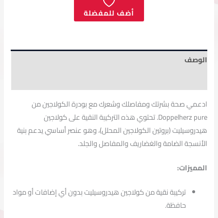
أضف للمفضلة
الوصف
مراجعات (0)
ادعمي
صحة
بشرتك
ومفاصلك
وشعرك
مع
بودرة
الكولاجين
من
pure.
Doppelherz
تحتوي
هذه
التركيبة
النقية
على
كولاجين
هيدروسيليت (
بروتين
الكولاجين
المحلل)،
وهو
عنصر
أساسي
يدعم
بنية
الأنسجة
الضامة
والغضاريف
والمفاصل
والجلد.
المميزات:
تركيبة
نقية
من
كولاجين
هيدروسيليت
بدون
أي
إضافات
أو
مواد
حافظة.