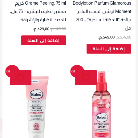
Bodylotion Parfum Glamorous
Creme Peeling, 75 ml كريم
Moment لوشن الجسم الفاخر
تقشير لطيف للبشرة – 75 مل،
برائحة “اللحظة الساحرة” – 200
لتجديد النضارة والإشراقة
49,00
د.م.
29,00
د.م.
مل
54,00
د.م.
49,00
د.م.
إضافة إلى السلة
إضافة إلى السلة
السعر
السعر
السعر
السعر
تخفيضات!
تخفيضات!
الأصلي
الحالي
الأصلي
الحالي
هو:
هو:
هو:
هو:
49,00د.م..
29,00د.م..
129,00د.م..
99,00د.م..