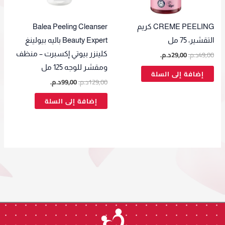
CREME PEELING كريم
Balea Peeling Cleanser
التقشير، 75 مل
Beauty Expert باليه بيولينغ
49,00
د.م.
29,00
د.م.
كلينزر بيوتي إكسبرت – منظف
ومقشر للوجه 125 مل
إضافة إلى السلة
129,00
د.م.
99,00
د.م.
إضافة إلى السلة