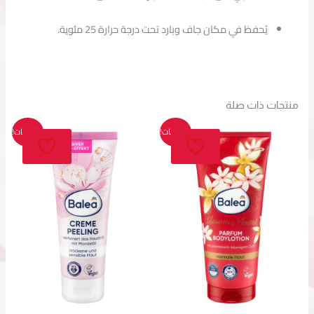
يُحفظ
في
مكان
جاف
وبارد
تحت
درجة
حرارة
25
مئوية.
منتجات ذات صلة
السعر
السعر
السعر
السعر
تخفيضات!
تخفيضات!
الأصلي
الحالي
الأصلي
الحالي
هو:
هو:
هو:
هو:
54,00د.م..
49,00د.م..
49,00د.م..
29,00د.م..