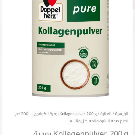
20
هو:
هو:
ودرة
249,00د.م..
199,00د.م..
لكولاجين
20
م
دعم
حة
لبشرة
المفاصل
الشعر
الرئيسية
/
العناية
/ Kollagenpulver, 200 g بودرة الكولاجين – 200 جم |
لدعم صحة البشرة والمفاصل والشعر
Kollagenpulver, 200 g بودرة