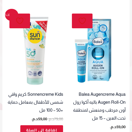
السعر
السعر
تخفيضات!
الأصلي
الحالي
هو:
هو:
79,00د.م..
59,00د.م..
Balea Augencreme Aqua
Sonnencreme Kids كريم واقي
Augen Roll-On باليه أكوا رول
شمس للأطفال بمعامل حماية
أون مرطب ومنعش لمنطقة
+50 – 100 مل
79,00
د.م.
59,00
د.م.
تحت العين – 15 مل
59,00
د.م.
إضافة إلى السلة