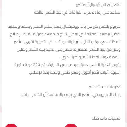
لشعر
معالج
كيميائياً
ومتضرر
يساعد
على
إعادة
ملء
الفراغات
في
بنية
الشعر
التالفة
سيروم
بلكس
كير
من
باليا
بروفيشنال
يعيد
إصلاح
الشعر
ويغلقه
ويحميه
بفضل
تركيبته
الفعالة
التي
تعطي
نتائج
ملموسة
ومرئية.
تقنية
الإصلاح
المكثف
مع
مركب
ثلاثي
البروتينات
والأحماض
الأمينية
تقوي
الشعر
وتعزز
من
بنية
الشعر
المتضررة.
تعمل
على
تنعيم
بنية
الشعر
وتقليل
التقصف
وتساقط
الشعر
وأضرار
أخرى.
يقوم
بتغذية
الشعر
بعمق
ويحميه
من
الحرارة
حتى
220
درجة
مئوية.
النتيجة:
ألياف
شعر
أقوى
وشعر
صحي
ولامع
بعد
الإصلاح.
تعليمات
الاستخدام:
يدلك
السيروم
في
الشعر
الذي
يجف
بالمنشفة
أو
الشعر
الجاف.
منتجات ذات صلة