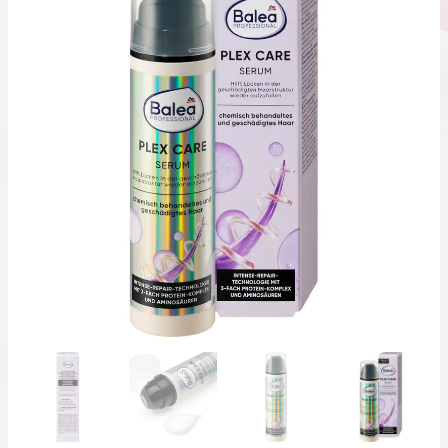
PROFESSIONA
Haaarseru
Ple
Car
يروم
لشعر
لكس
ير
5
ل