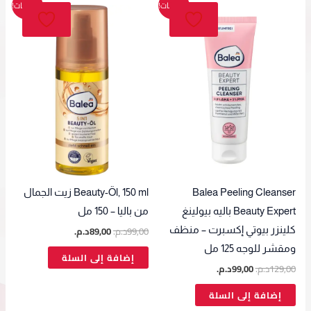
السعر
السعر
السعر
السعر
تخفيضات!
تخفيضات!
الأصلي
الحالي
الأصلي
الحالي
هو:
هو:
هو:
هو:
129,00د.م..
99,00د.م..
99,00د.م..
89,00د.م..
Balea Peeling Cleanser
Beauty-Öl, 150 ml زيت الجمال
Beauty Expert باليه بيولينغ
من باليا – 150 مل
99,00
د.م.
89,00
د.م.
كلينزر بيوتي إكسبرت – منظف
ومقشر للوجه 125 مل
إضافة إلى السلة
129,00
د.م.
99,00
د.م.
إضافة إلى السلة